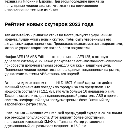
техника из Японии и Европы. При этом последние просят за
популярные модели столько, что хватит на пожизненное
использование техники из Китая.
Рейтинг новых скутеров 2023 года
Так как китайский рынок не стоит на месте, выпуская улучшенные
модели, лучше купить новый скутер, чтобы быть уверенным в его
актуальных характеристиках. Предлагаем познакомиться с вариантами,
которые удовлетворят все потребности покупателя.
Haojue AFR125 ABS Edition – это привычная AFR125, в которую
добавили систему ABS. Также у покупателя есть возможность опционно
приобрести дополнительный отсек для багажа и защитные дуги.
Появление модели продиктовано последними тенденциями на рынке,
где наличие системы ABS становится нормой.
Вторая модель в нашем топе – HLD 150T. У этой марки это дебют.
Мощный вариант для поездок по городу и за его пределами. Его
мощность составляет 12,1 кВт, это чуть больше 16 лошадиных сил.
Такие показатели выдает одноцилиндровый двигатель. ABS и прочие
системы комфортной езды предусмотрены в базе. Внешний вид –
европейский ретро стиль.
Lifan 150T-8G – новинка от Lifan, чей предыдущий скутер KPV150 побил
все рекорды популярности. Этот вариант более спортивный,
напоминает известный XMAX от Yamaha. Мотор установлен
двухклапанный, он развивает мощность в 16,3 л.с.