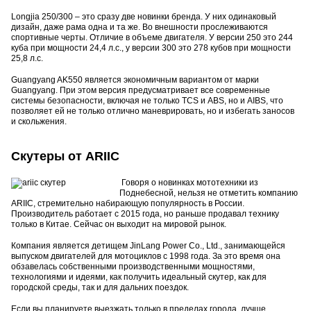
Longjia 250/300 – это сразу две новинки бренда. У них одинаковый
дизайн, даже рама одна и та же. Во внешности прослеживаются
спортивные черты. Отличие в объеме двигателя. У версии 250 это 244
куба при мощности 24,4 л.с., у версии 300 это 278 кубов при мощности
25,8 л.с.
Guangyang AK550 является экономичным вариантом от марки
Guangyang. При этом версия предусматривает все современные
системы безопасности, включая не только TCS и ABS, но и AIBS, что
позволяет ей не только отлично маневрировать, но и избегать заносов
и скольжения.
Скутеры от ARIIC
Говоря о новинках мототехники из
Поднебесной, нельзя не отметить компанию
ARIIC, стремительно набирающую популярность в России.
Производитель работает с 2015 года, но раньше продавал технику
только в Китае. Сейчас он выходит на мировой рынок.
Компания является детищем JinLang Power Co., Ltd., занимающейся
выпуском двигателей для мотоциклов с 1998 года. За это время она
обзавелась собственными производственными мощностями,
технологиями и идеями, как получить идеальный скутер, как для
городской среды, так и для дальних поездок.
Если вы планируете выезжать только в пределах города, лучше